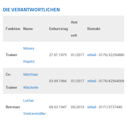
DIE VERANTWORTLICHEN
Amt
Funktion
Name
Geburtstag
Kontakt
seit
Moses
Trainer
27.07.1975
01/2017
eMail
- 0176/32256880
Kopotz
Co-
Matthias
03.09.1966
01/2017
eMail
- 0176/42564009
Trainer
Wäckerle
Lothar
Betreuer
09.03.1947
05/2015
eMail
- 0171/3737440
Stelzenmüller