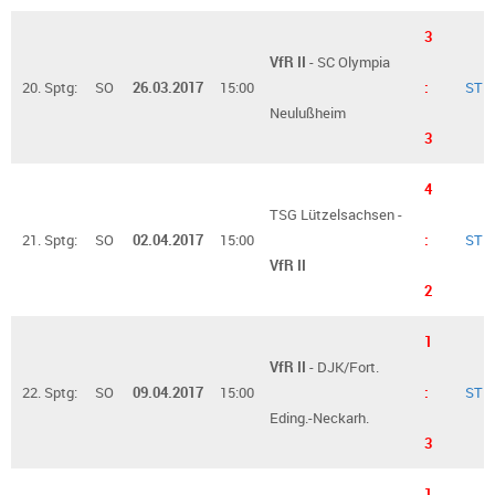
3
VfR II
- SC Olympia
20. Sptg:
SO
26.03.2017
15:00
:
ST
Neulußheim
3
4
TSG Lützelsachsen -
21. Sptg:
SO
02.04.2017
15:00
:
ST
VfR II
2
1
VfR II
- DJK/Fort.
22. Sptg:
SO
09.04.2017
15:00
:
ST
Eding.-Neckarh.
3
1