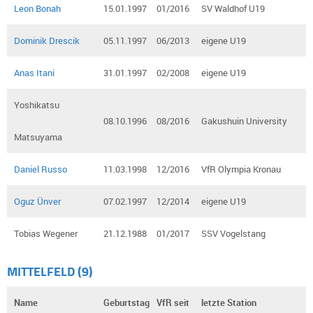
Leon Bonah
15.01.1997
01/2016
SV Waldhof U19
Dominik Drescik
05.11.1997
06/2013
eigene U19
Anas Itani
31.01.1997
02/2008
eigene U19
Yoshikatsu
08.10.1996
08/2016
Gakushuin University
Matsuyama
Daniel Russo
11.03.1998
12/2016
VfR Olympia Kronau
Oguz Ünver
07.02.1997
12/2014
eigene U19
Tobias Wegener
21.12.1988
01/2017
SSV Vogelstang
MITTELFELD (9)
Name
Geburtstag
VfR seit
letzte Station