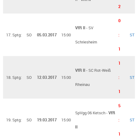
2
0
VfR II
- SV
17. Sptg:
SO
05.03.2017
15:00
:
ST
Schriesheim
1
1
VfR II
- SC Rot-Weiß
18. Sptg:
SO
12.03.2017
15:00
:
ST
Rheinau
1
5
SpVgg 06 Ketsch -
VfR
19. Sptg:
SO
19.03.2017
15:00
:
ST
II
1