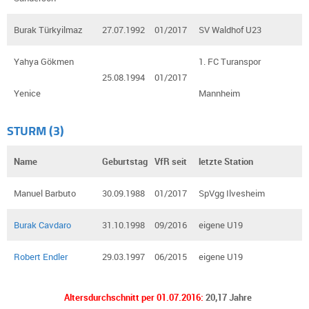
Burak Türkyilmaz
27.07.1992
01/2017
SV Waldhof U23
Yahya Gökmen
1. FC Turanspor
25.08.1994
01/2017
Yenice
Mannheim
STURM (3)
Name
Geburtstag
VfR seit
letzte Station
Manuel Barbuto
30.09.1988
01/2017
SpVgg Ilvesheim
Burak Cavdaro
31.10.1998
09/2016
eigene U19
Robert Endler
29.03.1997
06/2015
eigene U19
Altersdurchschnitt per 01.07.2016:
20,17 Jahre