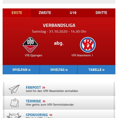
ERSTE
ZWEITE
U19
DRITTE
VERBANDSLIGA
Samstag - 31.10.2020 - 14.30 Uhr
abg.
VfB Eppingen VfR Mannheim 1
SPIELPAN
SPIELTAG
TABELLE
FANPOST
Jetzt für den VfR-Newsletter anmelden
TERMINE
Hier gehts zum VfR-Terminkalender
SPONSORING