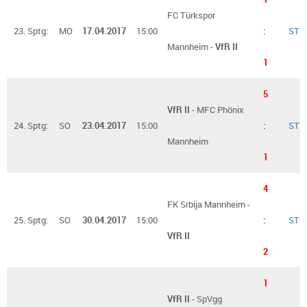
FC Türkspor
23. Sptg:
MO
17.04.2017
15:00
:
ST
Mannheim -
VfR II
1
5
VfR II
- MFC Phönix
24. Sptg:
SO
23.04.2017
15:00
:
ST
Mannheim
1
4
FK Srbija Mannheim -
25. Sptg:
SO
30.04.2017
15:00
:
ST
VfR II
2
1
VfR II
- SpVgg