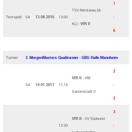
1
TSV Neckarau (A-
Testspiel:
SA
13.08.2016
13:00
:
KL) -
VfR
II
6
Turnier:
3. MorgenMasters-Qualiturnier - GBG-Halle Mannheim
2
VfR II
- VfB
SA
14.01.2017
11:15
:
Gartenstadt II
2
3
VfR II
- SV Südwest
13:30
:
Ludwigshafen