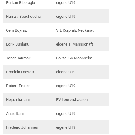
Furkan Biberoglu
eigene U19
Hamza Bouchoucha
eigene U19
Cem Boyraz
VfL Kurpfalz Neckarau II
Lorik Bunjaku
eigene 1. Mannschaft
Taner Cakmak
Polizei SV Mannheim
Dominik Drescik
eigene U19
Robert Endler
eigene U19
Nejazi Ismani
FV Leutershausen
Anas Itani
eigene U19
Frederic Johannes
eigene U19