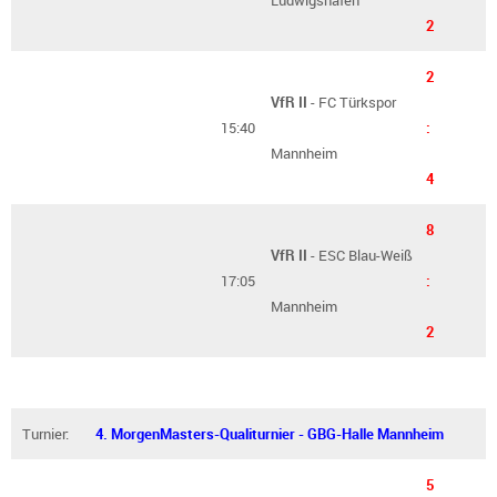
2
2
VfR II
- FC Türkspor
15:40
:
Mannheim
4
8
VfR II
- ESC Blau-Weiß
17:05
:
Mannheim
2
Turnier:
4. MorgenMasters-Qualiturnier - GBG-Halle Mannheim
5