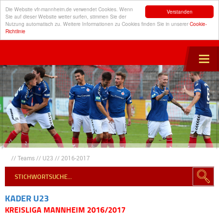
Die Website vfr-mannheim.de verwendet Cookies. Wenn
Verstanden
Sie auf dieser Website weiter surfen, stimmen Sie der
Nutzung automatisch zu. Weitere Informationen zu Cookies finden Sie in unserer
Cookie-
Richtlinie
//
Teams
//
U23
//
2016-2017
KADER U23
KREISLIGA MANNHEIM 2016/2017