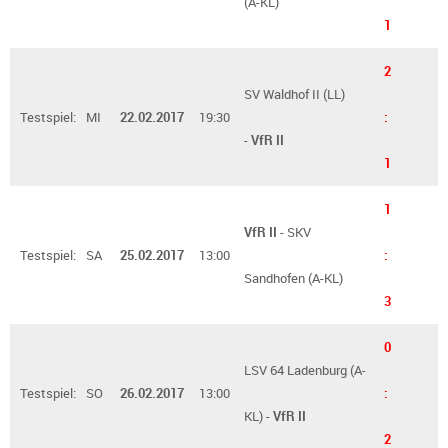
(A-KL)
1
2
SV Waldhof II (LL)
Testspiel:
MI
22.02.2017
19:30
:
-
VfR II
1
1
VfR II
- SKV
Testspiel:
SA
25.02.2017
13:00
:
Sandhofen (A-KL)
3
0
LSV 64 Ladenburg (A-
Testspiel:
SO
26.02.2017
13:00
:
KL) -
VfR II
2