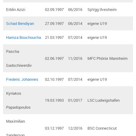
Erblin Azizi
02.09.1997
06/2016
SpVgg Ilvesheim
Schad Bendiyan
27.09.1997
06/2014
eigene U19
Hamza Bouchoucha
21.03.1997
07/2014
eigene U19
Pascha
02.06.1997
11/2016
MFC Phönix Mannheim
Gadschiwerdiv
Frederic Johannes
02.10.1997
07/2014
eigene U19
Kyriakos
19.03.1993
01/2017
LSC Ludwigshafen
Papadopoulos
Maximilian
03.12.1997
12/2016
BSC Connecticut
Sanderson