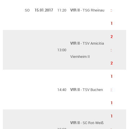
SO
15.01.2017
11:20
VfR II
- TSG Rheinau
:
1
2
VfR II
- TSV Amicitia
13:00
:
Viernheim II
2
1
14:40
VfR II
- TSV Buchen
:
1
1
VfR II
- SC Rot-Weiß