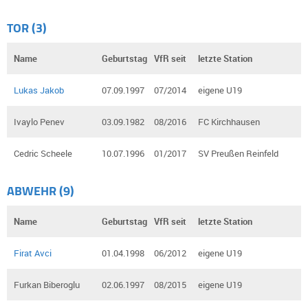
TOR (3)
Name
Geburtstag
VfR seit
letzte Station
Lukas Jakob
07.09.1997
07/2014
eigene U19
Ivaylo Penev
03.09.1982
08/2016
FC Kirchhausen
Cedric Scheele
10.07.1996
01/2017
SV Preußen Reinfeld
ABWEHR (9)
Name
Geburtstag
VfR seit
letzte Station
Firat Avci
01.04.1998
06/2012
eigene U19
Furkan Biberoglu
02.06.1997
08/2015
eigene U19