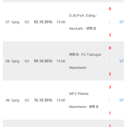
0
DJK/Fort. Eding.-
07. Sptg:
SO
02.10.2016
15:00
:
ST
Neckarh. -
VfR II
3
0
VfR II
- FC Türkspor
08. Sptg:
SO
09.10.2016
15:00
:
ST
Mannheim
2
3
MFC Phönix
09. Sptg:
SO
16.10.2016
15:00
:
ST
Mannheim -
VfR II
1
1