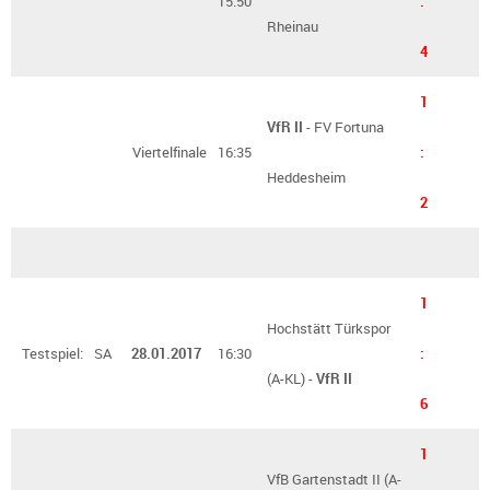
15:50
:
Rheinau
4
1
VfR II
- FV Fortuna
Viertelfinale
16:35
:
Heddesheim
2
1
Hochstätt Türkspor
Testspiel:
SA
28.01.2017
16:30
:
(A-KL) -
VfR II
6
1
VfB Gartenstadt II (A-