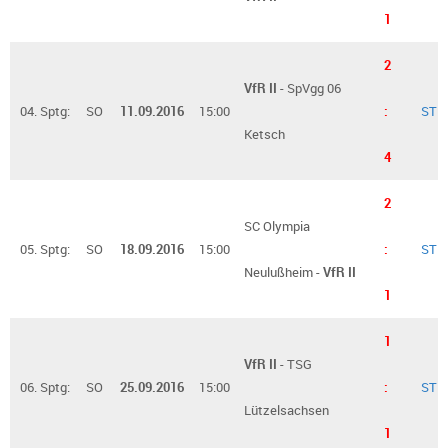
1
2
VfR II
- SpVgg 06
04. Sptg:
SO
11.09.2016
15:00
:
ST
Ketsch
4
2
SC Olympia
05. Sptg:
SO
18.09.2016
15:00
:
ST
Neulußheim -
VfR II
1
1
VfR II
- TSG
06. Sptg:
SO
25.09.2016
15:00
:
ST
Lützelsachsen
1