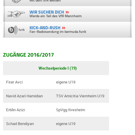
Mit dem VfR werben
WIR SUCHEN DICH
Werde ein Teil des VfR Mannheim
KICK-AND-RUSH
Fan-Radiosendung im bermuda.funk
ZUGÄNGE 2016/2017
Wechselperiode I (19)
Firat Avci
eigene U19
Navid Azari Hamidian
TSV Amicitia Viernheim U19
Erblin Azizi
SpVgg Ilvesheim
Schad Bendiyan
eigene U19