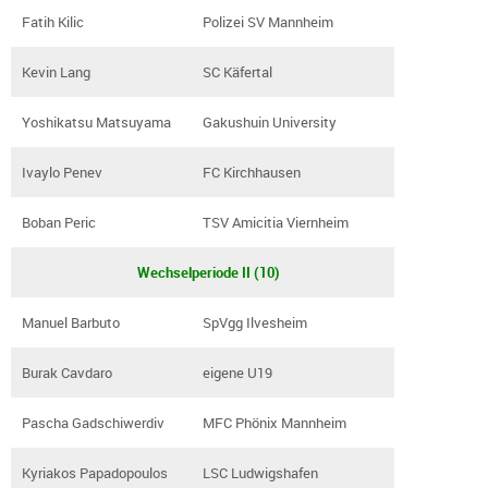
Fatih Kilic
Polizei SV Mannheim
Kevin Lang
SC Käfertal
Yoshikatsu Matsuyama
Gakushuin University
Ivaylo Penev
FC Kirchhausen
Boban Peric
TSV Amicitia Viernheim
Wechselperiode II (10)
Manuel Barbuto
SpVgg Ilvesheim
Burak Cavdaro
eigene U19
Pascha Gadschiwerdiv
MFC Phönix Mannheim
Kyriakos Papadopoulos
LSC Ludwigshafen