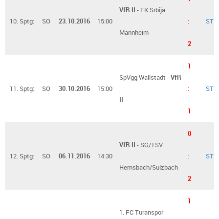
VfR II
- FK Srbija
10. Sptg:
SO
23.10.2016
15:00
:
ST
Mannheim
2
1
SpVgg Wallstadt -
VfR
11. Sptg:
SO
30.10.2016
15:00
:
ST
II
1
0
VfR II
- SG/TSV
12. Sptg:
SO
06.11.2016
14:30
:
ST
Hemsbach/Sulzbach
2
1
1. FC Turanspor