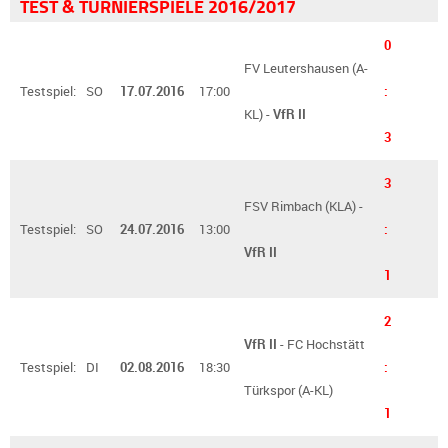
TEST & TURNIERSPIELE 2016/2017
0
FV Leutershausen (A-
Testspiel:
SO
17.07.2016
17:00
:
KL) -
VfR II
3
3
FSV Rimbach (KLA) -
Testspiel:
SO
24.07.2016
13:00
:
VfR II
1
2
VfR II
- FC Hochstätt
Testspiel:
DI
02.08.2016
18:30
:
Türkspor (A-KL)
1