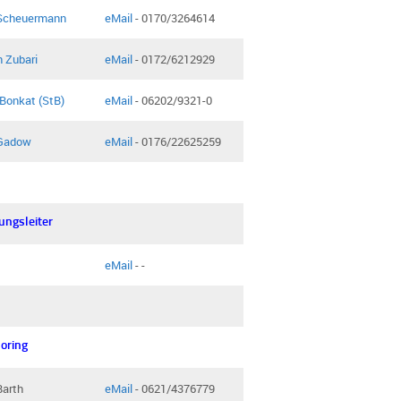
 Scheuermann
eMail
- 0170/3264614
 Zubari
eMail
- 0172/6212929
 Bonkat (StB)
eMail
- 06202/9321-0
Gadow
eMail
- 0176/22625259
ungsleiter
eMail
- -
oring
Barth
eMail
- 0621/4376779