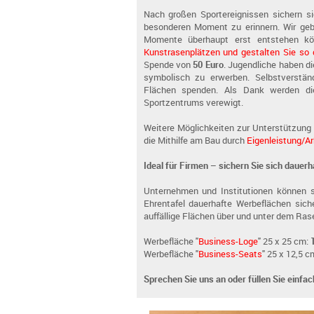
Nach großen Sportereignissen sichern s
besonderen Moment zu erinnern. Wir gebe
Momente überhaupt erst entstehen k
Kunstrasenplätzen und gestalten Sie so 
Spende von
50 Euro
. Jugendliche haben d
symbolisch zu erwerben. Selbstverstä
Flächen spenden. Als Dank werden di
Sportzentrums verewigt.
Weitere Möglichkeiten zur Unterstützung 
die Mithilfe am Bau durch
Eigenleistung/Ar
Ideal für Firmen – sichern Sie sich dauer
Unternehmen und Institutionen können 
Ehrentafel dauerhafte Werbeflächen siche
auffällige Flächen über und unter dem Ras
Werbefläche "
Business-Loge
" 25 x 25 cm:
Werbefläche "
Business-Seats
" 25 x 12,5 c
Sprechen Sie uns an oder füllen Sie einfa