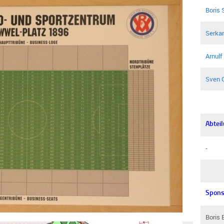
Boris
Serkan
Arnulf
Sven 
Abteil
-
Spons
Boris 