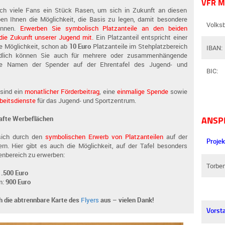
VFR 
ich viele Fans ein Stück Rasen, um sich in Zukunft an diesen
n Ihnen die Möglichkeit, die Basis zu legen, damit besondere
Volks
önnen.
Erwerben Sie symbolisch Platzanteile an den beiden
die Zukunft unserer Jugend mit.
Ein Platzanteil entspricht einer
ie Möglichkeit, schon ab
10 Euro
Platzanteile im Stehplatzbereich
IBAN:
ndlich können Sie auch für mehrere oder zusammenhängende
e Namen der Spender auf der Ehrentafel des Jugend- und
BIC:
sind ein
monatlicher Förderbeitrag
, eine
einmalige Spende
sowie
beitsdienste
für das Jugend- und Sportzentrum.
ANSP
hafte Werbeflächen
sich durch den
symbolischen Erwerb von Platzanteilen
auf der
Projek
rn. Hier gibt es auch die Möglichkeit, auf der Tafel besonders
enbereich zu erwerben:
Torbe
1.500 Euro
m:
900 Euro
ch die abtrennbare Karte des
Flyers
aus – vielen Dank!
Vorst