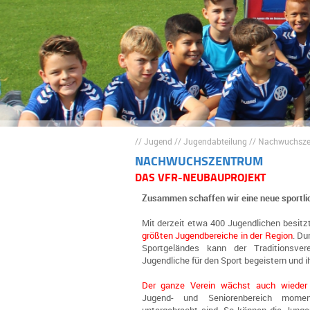
//
Jugend
//
Jugendabteilung
//
Nachwuchsze
NACHWUCHSZENTRUM
DAS VFR-NEUBAUPROJEKT
Zusammen schaffen wir eine neue sportli
Mit derzeit etwa 400 Jugendlichen besit
größten Jugendbereiche in der Region
. Du
Sportgeländes kann der Traditionsve
Jugendliche für den Sport begeistern und i
Der ganze Verein wächst auch wieder
Jugend- und Seniorenbereich momen