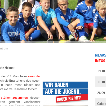
ntrum
NEW
INFOS
che Heimat
19.10
zt der VfR Mannheim
einen der
rch die Entstehung des neuen
11.10
rein noch mehr Kinder und
hre aktive Teilnahme fördern.
26.09
 stärker zusammen
, dessen
tan getrennt voneinander
Galeri