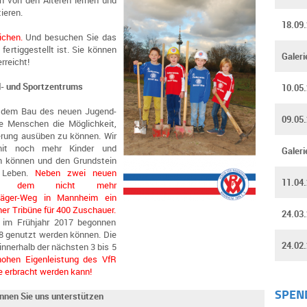
n von den Älteren lernen und
ieren.
18.09
ichen.
Und besuchen Sie das
ertiggestellt ist. Sie können
Galeri
rreicht!
d- und Sportzentrums
10.05
dem Bau des neuen Jugend-
09.05
ge Menschen die Möglichkeit,
erung ausüben zu können. Wir
damit noch mehr Kinder und
Galeri
en können und den Grundstein
s Leben.
Neben zwei neuen
11.04
 auf dem nicht mehr
jäger-Weg in Mannheim ein
er Tribüne für 400 Zuschauer.
24.03
 im Frühjahr 2017 begonnen
8 genutzt werden können. Die
24.02
innerhalb der nächsten 3 bis 5
 hohen Eigenleistung des VfR
fe erbracht werden kann!
SPEN
nnen Sie uns unterstützen