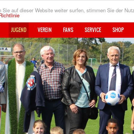
Sie auf dieser Website weiter surfen, stimmen Sie der Nut
ichtlinie
JUGEND
VEREIN
FANS
SERVICE
SHOP