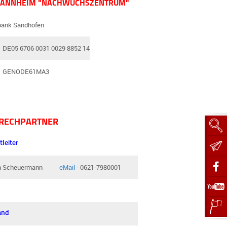
MANNHEIM "NACHWUCHSZENTRUM"
bank Sandhofen
DE05 6706 0031 0029 8852 14
GENODE61MA3
RECHPARTNER
tleiter
n Scheuermann
eMail
- 0621-7980001
and