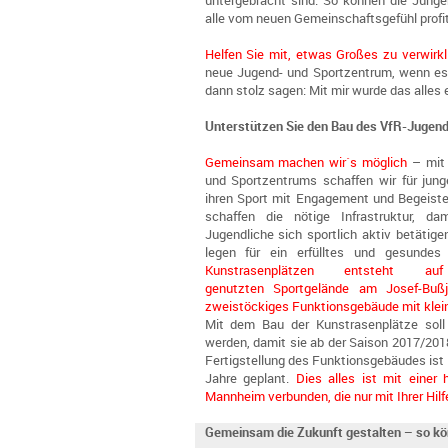
untergebracht sind. So können die Junge
alle vom neuen Gemeinschaftsgefühl profit
Helfen Sie mit, etwas Großes zu verwirkl
neue Jugend- und Sportzentrum, wenn es f
dann stolz sagen: Mit mir wurde das alles e
Unterstützen Sie den Bau des VfR-Jugen
Gemeinsam machen wir´s möglich
– mit 
und Sportzentrums schaffen wir für jun
ihren Sport mit Engagement und Begeist
schaffen die nötige Infrastruktur, 
Jugendliche sich sportlich aktiv betätig
legen für ein erfülltes und gesunde
Kunstrasenplätzen entsteht
genutzten Sportgelände am Josef-Buß
zweistöckiges Funktionsgebäude mit klein
Mit dem Bau der Kunstrasenplätze soll
werden, damit sie ab der Saison 2017/201
Fertigstellung des Funktionsgebäudes ist 
Jahre geplant.
Dies alles ist mit einer
Mannheim verbunden, die nur mit Ihrer Hil
Gemeinsam die Zukunft gestalten – so kö