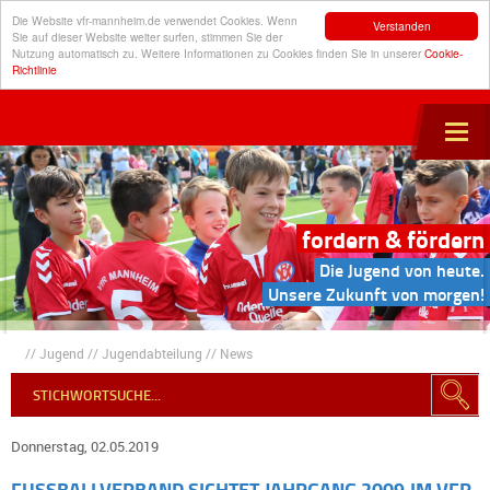
Die Website vfr-mannheim.de verwendet Cookies. Wenn
Verstanden
Sie auf dieser Website weiter surfen, stimmen Sie der
Nutzung automatisch zu. Weitere Informationen zu Cookies finden Sie in unserer
Cookie-
Richtlinie
fordern & fördern
Die Jugend von heute.
Unsere Zukunft von morgen!
//
Jugend
//
Jugendabteilung
//
News
Donnerstag, 02.05.2019
FUSSBALLVERBAND SICHTET JAHRGANG 2009 IM VFR-N