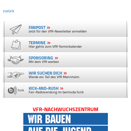
zurück
FANPOST
Jetzt für den VfR-Newsletter anmelden
TERMINE
Hier gehts zum VfR-Terminkalender
SPONSORING
Mit dem VfR werben
WIR SUCHEN DICH
Werde ein Teil des VfR Mannheim
KICK-AND-RUSH
Fan-Radiosendung im bermuda.funk
VFR-NACHWUCHSZENTRUM