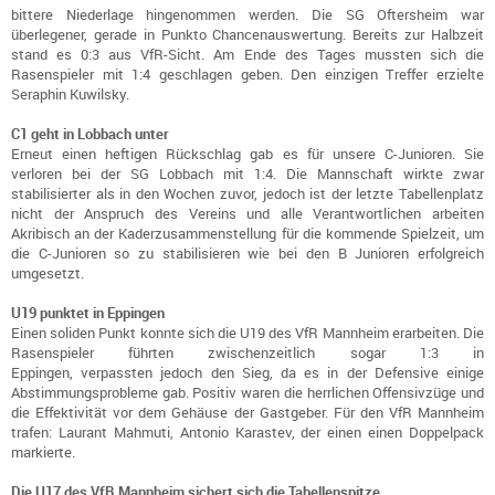
bittere Niederlage hingenommen werden. Die SG Oftersheim war
überlegener, gerade in Punkto Chancenauswertung. Bereits zur Halbzeit
stand es 0:3 aus VfR-Sicht. Am Ende des Tages mussten sich die
Rasenspieler mit 1:4 geschlagen geben. Den einzigen Treffer erzielte
Seraphin Kuwilsky.
C1 geht in Lobbach unter
Erneut einen heftigen Rückschlag gab es für unsere C-Junioren. Sie
verloren bei der SG Lobbach mit 1:4. Die Mannschaft wirkte zwar
stabilisierter als in den Wochen zuvor, jedoch ist der letzte Tabellenplatz
nicht der Anspruch des Vereins und alle Verantwortlichen arbeiten
Akribisch an der Kaderzusammenstellung für die kommende Spielzeit, um
die C-Junioren so zu stabilisieren wie bei den B Junioren erfolgreich
umgesetzt.
U19 punktet in Eppingen
Einen soliden Punkt konnte sich die U19 des VfR Mannheim erarbeiten. Die
Rasenspieler führten zwischenzeitlich sogar 1:3 in
Eppingen, verpassten jedoch den Sieg, da es in der Defensive einige
Abstimmungsprobleme gab. Positiv waren die herrlichen Offensivzüge und
die Effektivität vor dem Gehäuse der Gastgeber. Für den VfR Mannheim
trafen: Laurant Mahmuti, Antonio Karastev, der einen einen Doppelpack
markierte.
Die U17 des VfR Mannheim sichert sich die Tabellenspitze