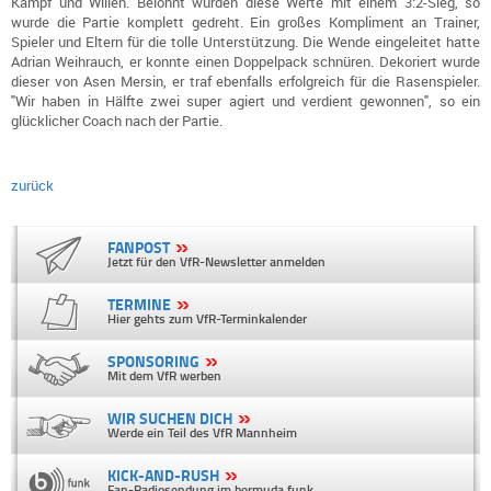
Kampf und Willen. Belohnt wurden diese Werte mit einem 3:2-Sieg, so
wurde die Partie komplett gedreht. Ein großes Kompliment an Trainer,
Spieler und Eltern für die tolle Unterstützung. Die Wende eingeleitet hatte
Adrian Weihrauch, er konnte einen Doppelpack schnüren. Dekoriert wurde
dieser von Asen Mersin, er traf ebenfalls erfolgreich für die Rasenspieler.
"Wir haben in Hälfte zwei super agiert und verdient gewonnen", so ein
glücklicher Coach nach der Partie.
zurück
FANPOST
Jetzt für den VfR-Newsletter anmelden
TERMINE
Hier gehts zum VfR-Terminkalender
SPONSORING
Mit dem VfR werben
WIR SUCHEN DICH
Werde ein Teil des VfR Mannheim
KICK-AND-RUSH
Fan-Radiosendung im bermuda.funk