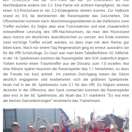
Nachholpartie endete mit 2:2. Eine Partie mit echtem Kampfgeist, da man
einen 0:2-Rückstand in ein 2:2-Endergebnis drehen konnte. Zur Halbzeit
stand es 0:0, da dominierten die Rasenspieler das Geschehen. Die
Oftersheimer konnten nach Abstimmungsproblemen in der Defensive zwei
Treffer erzielen. Es folgte aber eine Trotzreaktion und eine charakterlich
einwandfreie Leistung des VfR-Nachwuchses, da man den Rückstand
dazu nutzte ein deutliches Ausrufezeichen zu setzen. Am Ende konnten
zwei wichtige Treffer erzielt werden, so dass man mit dem Remis gut
leben kann. Nach nur einem Tag Regeneration ging es erneut auswärts ran
für die VfR-Schützlinge. Zu Gast war man beim Tabellenführer SC Käfertal.
In der 18. Spielminute konnten die Rasenspieler den SCK ordentlich ärgern.
Torben konnte einen Traumtreffer aus der Distanz zum 1:0 erzielen. Nur
eine Minute später mussten die Rasenspieler das 1:1 hinnehmen, so dass
die Freude nur kurz anhielt. Im zweiten Durchgang waren die Gäste
deutlich engagierter und erarbeiteten sich die größeren Spielanteile.
Noah traf in der 49. Spielminute zum 2:1 für den VfR. Es folgten weitere
Akzente in der Offensive, den Sack zumachen konnten die Rasenspieler
aber erst in der 60. Spielminute, als Noah das 3:1 markierte. "Es war eine
der besten Saisonleistungen" resümierte das Trainerteam.