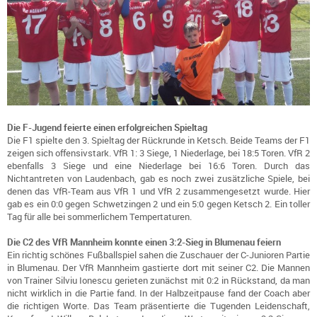
Die F-Jugend feierte einen erfolgreichen Spieltag
Die F1 spielte den 3. Spieltag der Rückrunde in Ketsch. Beide Teams der F1
zeigen sich offensivstark. VfR 1: 3 Siege, 1 Niederlage, bei 18:5 Toren. VfR 2
ebenfalls 3 Siege und eine Niederlage bei 16:6 Toren. Durch das
Nichtantreten von Laudenbach, gab es noch zwei zusätzliche Spiele, bei
denen das VfR-Team aus VfR 1 und VfR 2 zusammengesetzt wurde. Hier
gab es ein 0:0 gegen Schwetzingen 2 und ein 5:0 gegen Ketsch 2. Ein toller
Tag für alle bei sommerlichem Tempertaturen.
Die C2 des VfR Mannheim konnte einen 3:2-Sieg in Blumenau feiern
Ein richtig schönes Fußballspiel sahen die Zuschauer der C-Junioren Partie
in Blumenau. Der VfR Mannheim gastierte dort mit seiner C2. Die Mannen
von Trainer Silviu Ionescu gerieten zunächst mit 0:2 in Rückstand, da man
nicht wirklich in die Partie fand. In der Halbzeitpause fand der Coach aber
die richtigen Worte. Das Team präsentierte die Tugenden Leidenschaft,