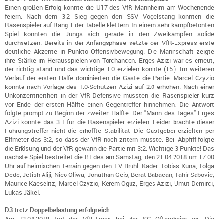
Einen großen Erfolg konnte die U17 des VfR Mannheim am Wochenende
feiern. Nach dem 3:2 Sieg gegen den SSV Vogelstang konnten die
Rasenspieler auf Rang 1 der Tabelle klettern. In einem sehr kampfbetonten
Spiel konnten die Jungs sich gerade in den Zweikämpfen solide
durchsetzen. Bereits in der Anfangsphase setzte der VfR-Express erste
deutliche Akzente in Punkto Offensivbewegung. Die Mannschaft zeigte
ihre Stärke im Herausspielen von Torchancen. Erges Azizi war es erneut,
der richtig stand und das wichtige 1:0 erzielen konnte (15.). Im weiteren
Verlauf der ersten Hälfe dominierten die Gäste die Partie. Marcel Czyzio
konnte nach Vorlage des 1:0-Schützen Azizi auf 2:0 erhöhen. Nach einer
Unkonzentriertheit in der VfR-Defensive mussten die Rasenspieler kurz
vor Ende der ersten Hälfte einen Gegentreffer hinnehmen. Die Antwort
folgte prompt zu Beginn der zweiten Hälfte. Der "Mann des Tages" Erges
Azizi konnte das 3:1 für die Rasenspieler erzielen. Leider brachte dieser
Führungstreffer nicht die erhoffte Stabilität. Die Gastgeber erzielten per
Elfmeter das 3:2, so dass der VfR noch zittern musste. Beii Abpfiff folgte
die Erlösung und der VfR gewann die Partie mit 3:2. Wichtige 3 Punkte! Das
nächste Spiel bestreitet die B1 des am Samstag, den 21.04.2018 um 17.00
Uhr auf heimischen Terrain gegen den FV Brühl. Kader: Tobias Kuna, Tolga
Dede, Jetish Aliji, Nico Oliwa, Jonathan Geis, Berat Babacan, Tahir Sabovic,
Maurice Kaeselitz, Marcel Czyzio, Kerem Oguz, Erges Azizi, Umut Demirci,
Lukas Jäkel.
D3 trotz Doppelbelastung erfolgreich
Am 12.04.2018 trat der VfR-Tross bei der SG Oftersheim an. Die