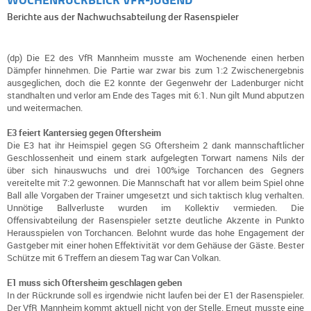
Berichte aus der Nachwuchsabteilung der Rasenspieler
(dp) Die E2 des VfR Mannheim musste am Wochenende einen herben
Dämpfer hinnehmen. Die Partie war zwar bis zum 1:2 Zwischenergebnis
ausgeglichen, doch die E2 konnte der Gegenwehr der Ladenburger nicht
standhalten und verlor am Ende des Tages mit 6:1. Nun gilt Mund abputzen
und weitermachen.
E3 feiert Kantersieg gegen Oftersheim
Die E3 hat ihr Heimspiel gegen SG Oftersheim 2 dank mannschaftlicher
Geschlossenheit und einem stark aufgelegten Torwart namens Nils der
über sich hinauswuchs und drei 100%ige Torchancen des Gegners
vereitelte mit 7:2 gewonnen. Die Mannschaft hat vor allem beim Spiel ohne
Ball alle Vorgaben der Trainer umgesetzt und sich taktisch klug verhalten.
Unnötige Ballverluste wurden im Kollektiv vermieden. Die
Offensivabteilung der Rasenspieler setzte deutliche Akzente in Punkto
Herausspielen von Torchancen. Belohnt wurde das hohe Engagement der
Gastgeber mit einer hohen Effektivität vor dem Gehäuse der Gäste. Bester
Schütze mit 6 Treffern an diesem Tag war Can Volkan.
E1 muss sich Oftersheim geschlagen geben
In der Rückrunde soll es irgendwie nicht laufen bei der E1 der Rasenspieler.
Der VfR Mannheim kommt aktuell nicht von der Stelle. Erneut musste eine