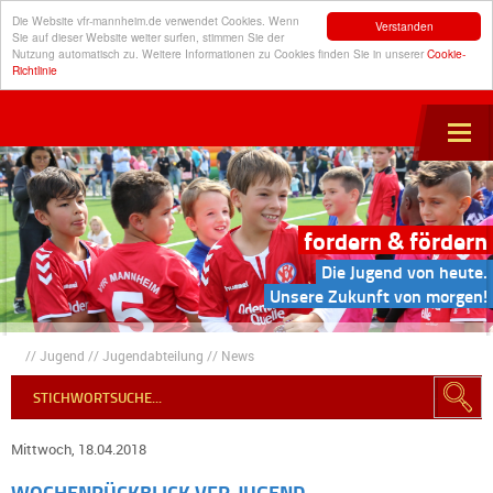
Die Website vfr-mannheim.de verwendet Cookies. Wenn
Verstanden
Sie auf dieser Website weiter surfen, stimmen Sie der
Nutzung automatisch zu. Weitere Informationen zu Cookies finden Sie in unserer
Cookie-
Richtlinie
fordern & fördern
Die Jugend von heute.
Unsere Zukunft von morgen!
//
Jugend
//
Jugendabteilung
//
News
Mittwoch, 18.04.2018
WOCHENRÜCKBLICK VFR-JUGEND