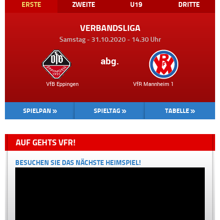
ERSTE
ZWEITE
U19
DRITTE
VERBANDSLIGA
Samstag - 31.10.2020 - 14.30 Uhr
abg.
VfB Eppingen VfR Mannheim 1
SPIELPAN
SPIELTAG
TABELLE
AUF GEHTS VFR!
BESUCHEN SIE DAS NÄCHSTE HEIMSPIEL!