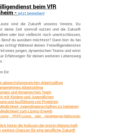
illigendienst beim VfR
heim -
jetzt bewerben!
eute sind die Zukunft unseres Vereins. Du
t deine Zeit sinnvoll nutzen und die Zukunft
lten oder bist vielleicht noch unentschlossen,
 Beruf du ausüben möchtest? Dann bist du bei
u richtig! Während deines Freiwilligendienstes
Teil eines jungen, dynamischen Teams und wirst
eue Erfahrungen für deinen weiteren Lebensweg
n.
n Dir:
n abwechslungsreichen Arbeitsalltag
 angenehmes Arbeitsklima
 junges und dynamisches Team
it mit Kindern und Jugendlichen
ung und Ausführung von Projekten
Möglichkeit Jugendmannschaften zu trainieren
Möglichkeit zum Lizenz-Erwerb
Lizenz, PFIFF-Lizenz oder Heidelberger-Ballschule-
lick hinter die Kulissen der ersten Mannschaft
e weitere Chancen für eine berufliche Zukunft