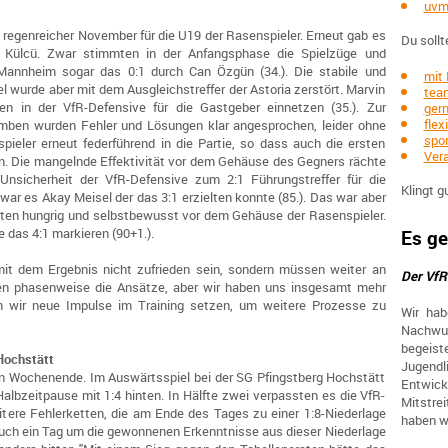
uvm
 regenreicher November für die U19 der Rasenspieler. Erneut gab es
Du sollt
l Külcü. Zwar stimmten in der Anfangsphase die Spielzüge und
Mannheim sogar das 0:1 durch Can Özgün (34.). Die stabile und
mit 
 wurde aber mit dem Ausgleichstreffer der Astoria zerstört. Marvin
team
n in der VfR-Defensive für die Gastgeber einnetzen (35.). Zur
gern
flex
omben wurden Fehler und Lösungen klar angesprochen, leider ohne
spor
pieler erneut federführend in die Partie, so dass auch die ersten
Ver
. Die mangelnde Effektivität vor dem Gehäuse des Gegners rächte
 Unsicherheit der VfR-Defensive zum 2:1 Führungstreffer für die
Klingt g
war es Akay Meisel der das 3:1 erzielten konnte (85.). Das war aber
ierten hungrig und selbstbewusst vor dem Gehäuse der Rasenspieler.
 das 4:1 markieren (90+1.).
Es ge
mit dem Ergebnis nicht zufrieden sein, sondern müssen weiter an
Der VfR
mten phasenweise die Ansätze, aber wir haben uns insgesamt mehr
n wir neue Impulse im Training setzen, um weitere Prozesse zu
Wir hab
Nachwu
begeis
Hochstätt
Jugendl
n Wochenende. Im Auswärtsspiel bei der SG Pfingstberg Hochstätt
Entwic
albzeitpause mit 1:4 hinten. In Hälfte zwei verpassten es die VfR-
Mitstre
tere Fehlerketten, die am Ende des Tages zu einer 1:8-Niederlage
haben wi
auch ein Tag um die gewonnenen Erkenntnisse aus dieser Niederlage