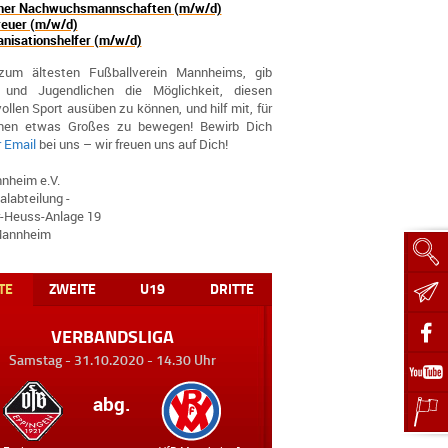
iner Nachwuchsmannschaften (m/w/d)
reuer (m/w/d)
anisationshelfer (m/w/d)
um ältesten Fußballverein Mannheims, gib
 und Jugendlichen die Möglichkeit, diesen
llen Sport ausüben zu können, und hilf mit, für
inen etwas Großes zu bewegen! Bewirb Dich
r Email
bei uns – wir freuen uns auf Dich!
nheim e.V.
alabteilung -
-Heuss-Anlage 19
Mannheim
TE
ZWEITE
U19
DRITTE
VERBANDSLIGA
Samstag - 31.10.2020 - 14.30 Uhr
abg.