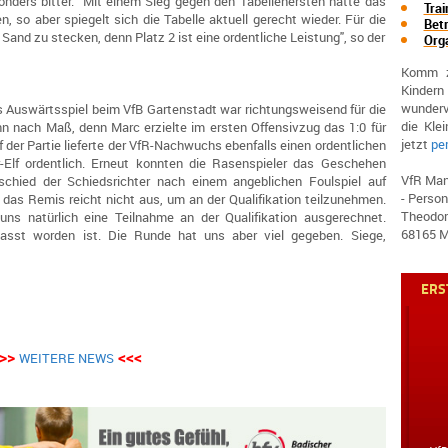
onders bitter: "Mit einem Sieg gegen den Tabellenersten hätte das
Tra
, so aber spiegelt sich die Tabelle aktuell gerecht wieder. Für die
Bet
 Sand zu stecken, denn Platz 2 ist eine ordentliche Leistung", so der
Org
Komm z
Kindern
wundervo
s Auswärtsspiel beim VfB Gartenstadt war richtungsweisend für die
die Kle
nn nach Maß, denn Marc erzielte im ersten Offensivzug das 1:0 für
jetzt
pe
f der Partie lieferte der VfR-Nachwuchs ebenfalls einen ordentlichen
r-Elf ordentlich. Erneut konnten die Rasenspieler das Geschehen
VfR Man
chied der Schiedsrichter nach einem angeblichen Foulspiel auf
- Person
n das Remis reicht nicht aus, um an der Qualifikation teilzunehmen.
Theodor
uns natürlich eine Teilnahme an der Qualifikation ausgerechnet.
68165 
asst worden ist. Die Runde hat uns aber viel gegeben. Siege,
ERS
>>
<<<
WEITERE NEWS