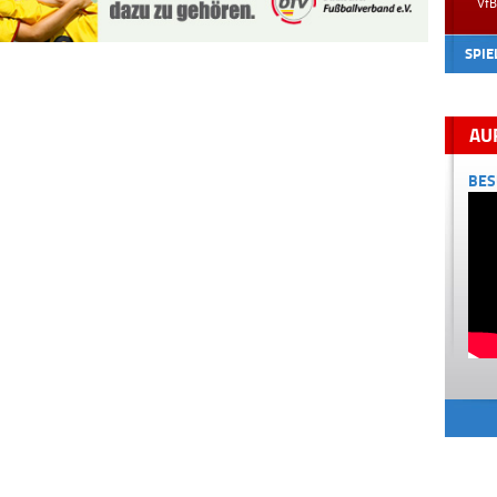
V
SPIE
AU
BES