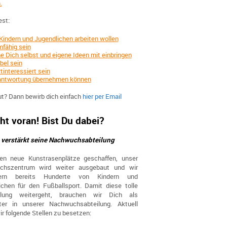
.
est:
Kindern und Jugendlichen arbeiten wollen
fähig sein
e Dich selbst und eigene Ideen mit einbringen
ibel sein
tinteressiert sein
antwortung übernehmen können
ut? Dann bewirb dich einfach
hier per Email
ht voran!
Bist Du dabei?
 verstärkt seine Nachwuchsabteilung
en neue Kunstrasenplätze geschaffen, unser
chszentrum wird weiter ausgebaut und wir
tern bereits Hunderte von Kindern und
ichen für den Fußballsport. Damit diese tolle
klung weitergeht, brauchen wir Dich als
iter in unserer Nachwuchsabteilung. Aktuell
r folgende Stellen zu besetzen: