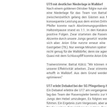
U19 mit deutlicher Niederlage in Walldorf
Nach einem goldenen Oktober folgte nun ein
eine Niederlage für das Team von Batta
zwischenzeitlich gelang den Gästen aus 
konsequente Leistung aus dem ersten Drittel
Pfeifer konnte nach Abstimmungsprobleme
Halbzeitpause stand es 1:1. In den Katak
positive Folgen. Zwar starteten die Rasens
Akzente durch unsere Jungs gesetzt wurden
sich aber. Arion Erbe nutzte erneut eine
Gastgeber (78.). Nur wenige Minuten später 
nicht genug für die Walldörfer, denn sie ag
Quasi mit dem Schlusspfiff konnte Arion Erbe
Trainerstimme: Battal Külcü: "Wir können 
unserer Effektivität arbeiten. Zwar stim
erhofft in Walldorf. Aus dem Grund werde
optimieren."
U17 erlebt Debakel bei der SG Pfingstberg-
Ein Debakel erlebte die U17 am vergangene
lag das Team der Rasenspieler bereits zur H
Jungs den Hebel umzulegen. Es folgten wei
führten. Ein Ergebnis zum Vergessen, aber 