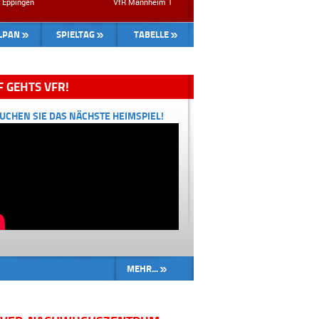
fB Eppingen VfR Mannheim 1
LPAN
SPIELTAG
TABELLE
F GEHTS VFR!
UCHEN SIE DAS NÄCHSTE HEIMSPIEL!
MEHR...