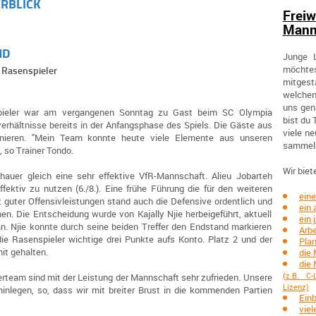
ERBLICK
Freiw
Mann
ND
Junge L
möchtes
 Rasenspieler
mitgesta
welchen
uns gena
spieler war am vergangenen Sonntag zu Gast beim SC Olympia
bist du 
verhältnisse bereits in der Anfangsphase des Spiels. Die Gäste aus
viele n
ieren. "Mein Team konnte heute viele Elemente aus unseren
sammel
, so Trainer Tondo.
Wir biete
uer gleich eine sehr effektive VfR-Mannschaft. Alieu Jobarteh
fektiv zu nutzen (6./8.). Eine frühe Führung die für den weiteren
eine
tz guter Offensivleistungen stand auch die Defensive ordentlich und
ein
nen. Die Entscheidung wurde von Kajally Njie herbeigeführt, aktuell
ein
 an. Njie konnte durch seine beiden Treffer den Endstand markieren
Arbe
ie Rasenspieler wichtige drei Punkte aufs Konto. Platz 2 und der
Plan
it gehalten.
die 
die 
erteam sind mit der Leistung der Mannschaft sehr zufrieden. Unsere
(z.B. C-
Lizenz)
hinlegen, so, dass wir mit breiter Brust in die kommenden Partien
Einb
viel