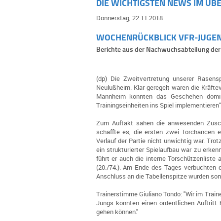
DIE WICHTIGSTEN NEWS IM ÜB
Donnerstag, 22.11.2018
WOCHENRÜCKBLICK VFR-JUGE
Berichte aus der Nachwuchsabteilung der
(dp) Die Zweitvertretung unserer Rasen
Neulußheim. Klar geregelt waren die Kräfte
Mannheim konnten das Geschehen domin
Trainingseinheiten ins Spiel implementieren"
Zum Auftakt sahen die anwesenden Zuscha
schaffte es, die ersten zwei Torchancen ef
Verlauf der Partie nicht unwichtig war. Tro
ein strukturierter Spielaufbau war zu erken
führt er auch die interne Torschützenliste
(20./74.). Am Ende des Tages verbuchten d
Anschluss an die Tabellenspitze wurden som
Trainerstimme Giuliano Tondo: "Wir im Train
Jungs konnten einen ordentlichen Auftritt 
gehen können."