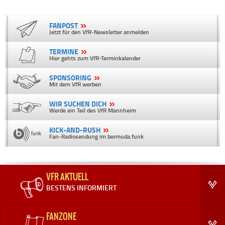
FANPOST
Jetzt für den VfR-Newsletter anmelden
TERMINE
Hier gehts zum VfR-Terminkalender
SPONSORING
Mit dem VfR werben
WIR SUCHEN DICH
Werde ein Teil des VfR Mannheim
KICK-AND-RUSH
Fan-Radiosendung im bermuda.funk
VFR AKTUELL
BESTENS INFORMIERT
FANZONE