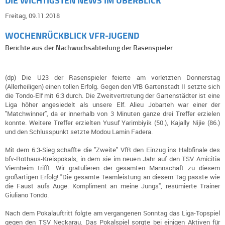
DIE WICHTIGSTEN NEWS IM ÜBERBLICK
Freitag, 09.11.2018
WOCHENRÜCKBLICK VFR-JUGEND
Berichte aus der Nachwuchsabteilung der Rasenspieler
(dp) Die U23 der Rasenspieler feierte am vorletzten Donnerstag
(Allerheiligen) einen tollen Erfolg. Gegen den VfB Gartenstadt II setzte sich
die Tondo-Elf mit 6:3 durch. Die Zweitvertretung der Gartenstädter ist eine
Liga höher angesiedelt als unsere Elf. Alieu Jobarteh war einer der
"Matchwinner", da er innerhalb von 3 Minuten ganze drei Treffer erzielen
konnte. Weitere Treffer erzielten Yusuf Yarimbiyik (50.), Kajally Nijie (86.)
und den Schlusspunkt setzte Modou Lamin Fadera.
Mit dem 6:3-Sieg schaffte die "Zweite" VfR den Einzug ins Halbfinale des
bfv-Rothaus-Kreispokals, in dem sie im neuen Jahr auf den TSV Amicitia
Viernheim trifft. Wir gratulieren der gesamten Mannschaft zu diesem
großartigen Erfolg! "Die gesamte Teamleistung an diesem Tag passte wie
die Faust aufs Auge. Kompliment an meine Jungs", resümierte Trainer
Giuliano Tondo.
Nach dem Pokalauftritt folgte am vergangenen Sonntag das Liga-Topspiel
gegen den TSV Neckarau. Das Pokalspiel sorgte bei einigen Aktiven für