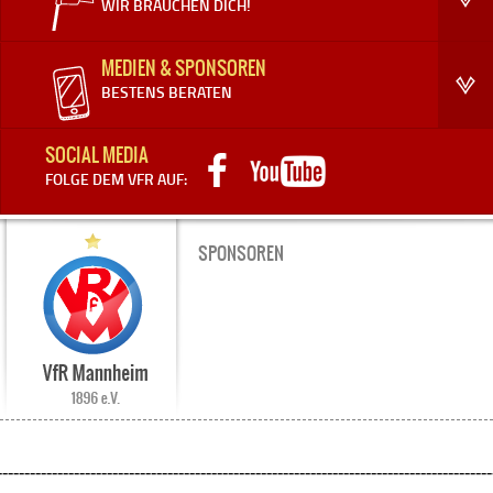
WIR BRAUCHEN DICH!
MEDIEN & SPONSOREN
BESTENS BERATEN
SOCIAL MEDIA
FOLGE DEM VFR AUF:
SPONSOREN
-
-
-
-
-
-
-
-
-
-
-
-
-
-
-
-
-
-
-
-
-
-
-
-
-
-
-
-
-
-
-
-
-
-
-
-
-
-
-
-
-
-
-
-
-
-
-
-
-
-
-
-
-
-
-
-
-
-
-
-
-
-
-
-
-
-
-
-
-
-
-
-
-
-
-
-
-
-
-
-
-
-
-
-
-
-
-
-
-