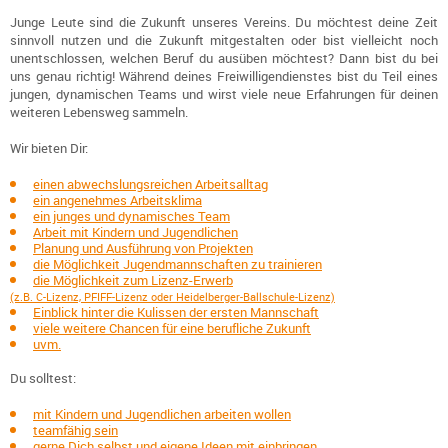
Junge Leute sind die Zukunft unseres Vereins. Du möchtest deine Zeit
sinnvoll nutzen und die Zukunft mitgestalten oder bist vielleicht noch
unentschlossen, welchen Beruf du ausüben möchtest? Dann bist du bei
uns genau richtig! Während deines Freiwilligendienstes bist du Teil eines
jungen, dynamischen Teams und wirst viele neue Erfahrungen für deinen
weiteren Lebensweg sammeln.
Wir bieten Dir:
einen abwechslungsreichen Arbeitsalltag
ein angenehmes Arbeitsklima
ein junges und dynamisches Team
Arbeit mit Kindern und Jugendlichen
Planung und Ausführung von Projekten
die Möglichkeit Jugendmannschaften zu trainieren
die Möglichkeit zum Lizenz-Erwerb
(z.B. C-Lizenz, PFIFF-Lizenz oder Heidelberger-Ballschule-Lizenz)
Einblick hinter die Kulissen der ersten Mannschaft
viele weitere Chancen für eine berufliche Zukunft
uvm.
Du solltest:
mit Kindern und Jugendlichen arbeiten wollen
teamfähig sein
gerne Dich selbst und eigene Ideen mit einbringen