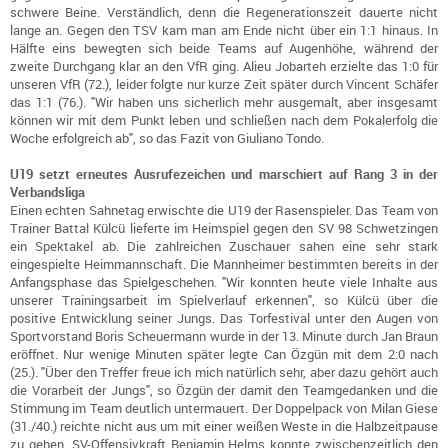
schwere Beine. Verständlich, denn die Regenerationszeit dauerte nicht
lange an. Gegen den TSV kam man am Ende nicht über ein 1:1 hinaus. In
Hälfte eins bewegten sich beide Teams auf Augenhöhe, während der
zweite Durchgang klar an den VfR ging. Alieu Jobarteh erzielte das 1:0 für
unseren VfR (72.), leider folgte nur kurze Zeit später durch Vincent Schäfer
das 1:1 (76.). "Wir haben uns sicherlich mehr ausgemalt, aber insgesamt
können wir mit dem Punkt leben und schließen nach dem Pokalerfolg die
Woche erfolgreich ab", so das Fazit von Giuliano Tondo.
U19 setzt erneutes Ausrufezeichen und marschiert auf Rang 3 in der
Verbandsliga
Einen echten Sahnetag erwischte die U19 der Rasenspieler. Das Team von
Trainer Battal Külcü lieferte im Heimspiel gegen den SV 98 Schwetzingen
ein Spektakel ab. Die zahlreichen Zuschauer sahen eine sehr stark
eingespielte Heimmannschaft. Die Mannheimer bestimmten bereits in der
Anfangsphase das Spielgeschehen. "Wir konnten heute viele Inhalte aus
unserer Trainingsarbeit im Spielverlauf erkennen", so Külcü über die
positive Entwicklung seiner Jungs. Das Torfestival unter den Augen von
Sportvorstand Boris Scheuermann wurde in der 13. Minute durch Jan Braun
eröffnet. Nur wenige Minuten später legte Can Özgün mit dem 2:0 nach
(25.). "Über den Treffer freue ich mich natürlich sehr, aber dazu gehört auch
die Vorarbeit der Jungs", so Özgün der damit den Teamgedanken und die
Stimmung im Team deutlich untermauert. Der Doppelpack von Milan Giese
(31./40.) reichte nicht aus um mit einer weißen Weste in die Halbzeitpause
zu gehen. SV-Offensivkraft Benjamin Helms konnte zwischenzeitlich den