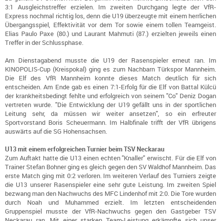
3:1 Ausgleichstreffer erzielen. Im zweiten Durchgang legte der VfR-
Express nochmal richtig los, denn die U19 überzeugte mit einem herrlichen
Übergangsspiel, Effektivität vor dem Tor sowie einem tollen Teamgeist.
Elias Paulo Paxe (80.) und Laurant Mahmuti (87.) erzielten jeweils einen
Treffer in der Schlussphase.
Am Dienstagabend musste die U19 der Rasenspieler erneut ran. Im
KINOPOLIS-Cup (Kreispokal) ging es zum Nachbarn Türkspor Mannheim.
Die Elf des VfR Mannheim konnte dieses Match deutlich für sich
entscheiden. Am Ende gab es einen 7:1-Erfolg für die Elf von Battal Külcü
der krankheitsbedingt fehlte und erfolgreich von seinem "Co" Deniz Dogan
vertreten wurde. "Die Entwicklung der U19 gefällt uns in der sportlichen
Leitung sehr, da müssen wir weiter ansetzen", so ein erfreuter
Sportvorstand Boris Scheuermann. Im Halbfinale trifft der VfR übrigens
auswärts auf die SG Hohensachsen.
U13 mit einem erfolgreichen Turnier beim TSV Neckarau
Zum Auftakt hatte die U13 einen echten "Knaller" erwischt. Für die Elf von
Trainer Stefan Bohner ging es gleich gegen den SV Waldhof Mannheim. Das
erste Match ging mit 0:2 verloren. Im weiteren Verlauf des Turniers zeigte
die U13 unserer Rasenspieler eine sehr gute Leistung. Im zweiten Spiel
bezwang man den Nachwuchs des MFC Lindenhof mit 2:0. Die Tore wurden
durch Noah und Muhammed erzielt. Im letzten entscheidenden
Gruppenspiel musste der VfR-Nachwuchs gegen den Gastgeber TSV
Neckarau ran. Mit einer starken Team-Leistung erkämpfte sich unser