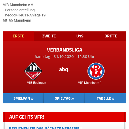
VfR Mannheim e.V.
- Personalabteilung -
Theodor-Heuss-Anlage 19
68165 Mannheim
ERSTE
ZWEITE
U19
DRITTE
VERBANDSLIGA
Samstag - 31.10.2020 - 14.30 Uhr
abg.
VfB Eppingen VfR Mannheim 1
SPIELPAN
SPIELTAG
TABELLE
AUF GEHTS VFR!
BESUCHEN SIE DAS NÄCHSTE HEIMSPIEL!